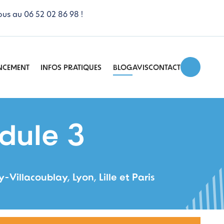
ous au 06 52 02 86 98 !
NCEMENT
INFOS PRATIQUES
BLOG
AVIS
CONTACT
dule 3
Villacoublay, Lyon, Lille et Paris