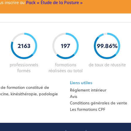
us inscrire au
Pack « Étude de la Posture »
2163
197
99
.
86
%
professionnels
formations
de taux de réussite
formés
réalisées au total
Liens utiles
de formation constitué de
Réglement intérieur
ine, kinésithérapie, podologie
Avis
Conditions générales de vente
Les formations CPF