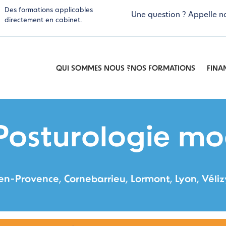
Des formations applicables
Une question ? Appelle n
directement en cabinet.
QUI SOMMES NOUS ?
NOS FORMATIONS
FINA
Posturologie mo
en-Provence, Cornebarrieu, Lormont, Lyon, Vélizy-