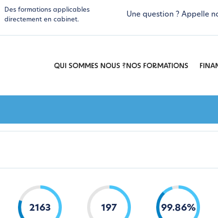
Des formations applicables
Une question ? Appelle n
directement en cabinet.
QUI SOMMES NOUS ?
NOS FORMATIONS
FINA
2163
197
99
.
86
%