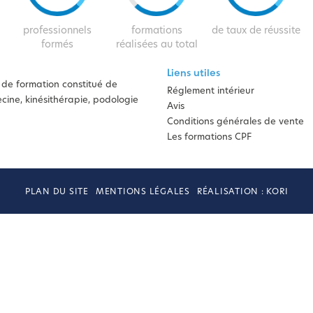
professionnels
formations
de taux de réussite
formés
réalisées au total
Liens utiles
de formation constitué de
Réglement intérieur
ine, kinésithérapie, podologie
Avis
Conditions générales de vente
Les formations CPF
PLAN DU SITE
MENTIONS LÉGALES
RÉALISATION : KORI