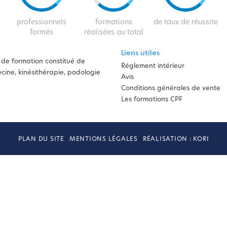
professionnels
formations
de taux de réussite
formés
réalisées au total
Liens utiles
de formation constitué de
Réglement intérieur
ine, kinésithérapie, podologie
Avis
Conditions générales de vente
Les formations CPF
PLAN DU SITE
MENTIONS LÉGALES
RÉALISATION : KORI