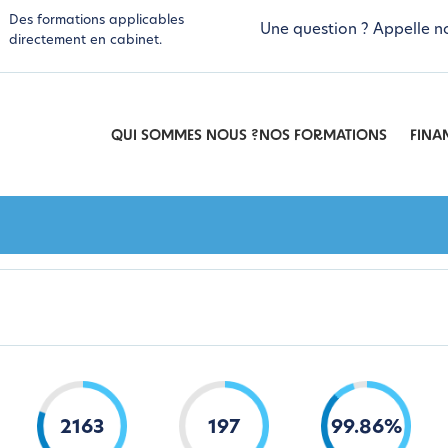
Des formations applicables
Une question ? Appelle n
directement en cabinet.
QUI SOMMES NOUS ?
NOS FORMATIONS
FINA
2163
197
99
.
86
%