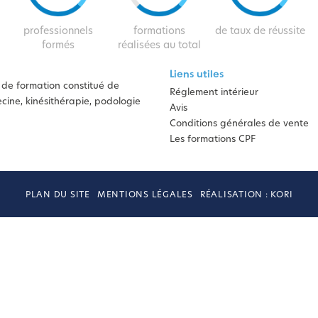
professionnels
formations
de taux de réussite
formés
réalisées au total
Liens utiles
de formation constitué de
Réglement intérieur
ine, kinésithérapie, podologie
Avis
Conditions générales de vente
Les formations CPF
PLAN DU SITE
MENTIONS LÉGALES
RÉALISATION : KORI