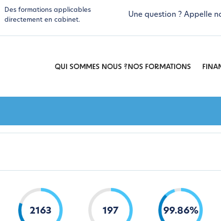
Des formations applicables
Une question ? Appelle n
directement en cabinet.
QUI SOMMES NOUS ?
NOS FORMATIONS
FINA
2163
197
99
.
86
%