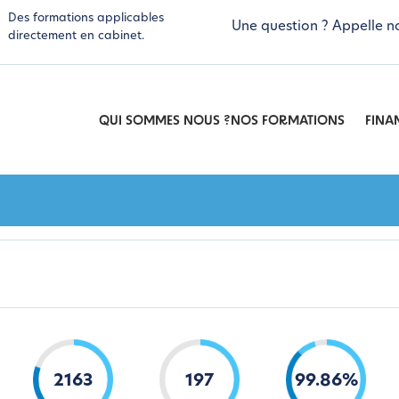
Des formations applicables
Une question ? Appelle n
directement en cabinet.
QUI SOMMES NOUS ?
NOS FORMATIONS
FINA
2163
197
99
.
86
%