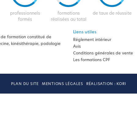
professionnels
formations
de taux de réussite
formés
réalisées au total
Liens utiles
de formation constitué de
Réglement intérieur
ine, kinésithérapie, podologie
Avis
Conditions générales de vente
Les formations CPF
PLAN DU SITE
MENTIONS LÉGALES
RÉALISATION : KORI