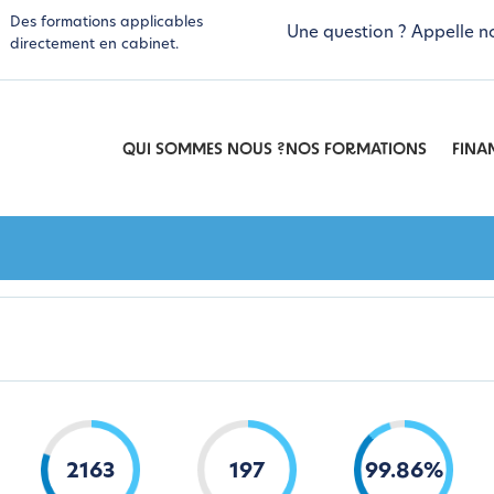
Des formations applicables
Une question ? Appelle n
directement en cabinet.
QUI SOMMES NOUS ?
NOS FORMATIONS
FINA
2163
197
99
.
86
%