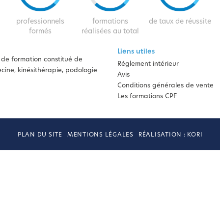
professionnels
formations
de taux de réussite
formés
réalisées au total
Liens utiles
de formation constitué de
Réglement intérieur
ine, kinésithérapie, podologie
Avis
Conditions générales de vente
Les formations CPF
PLAN DU SITE
MENTIONS LÉGALES
RÉALISATION : KORI