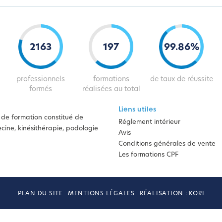
2163
197
99
.
86
%
professionnels
formations
de taux de réussite
formés
réalisées au total
Liens utiles
de formation constitué de
Réglement intérieur
ine, kinésithérapie, podologie
Avis
Conditions générales de vente
Les formations CPF
PLAN DU SITE
MENTIONS LÉGALES
RÉALISATION : KORI