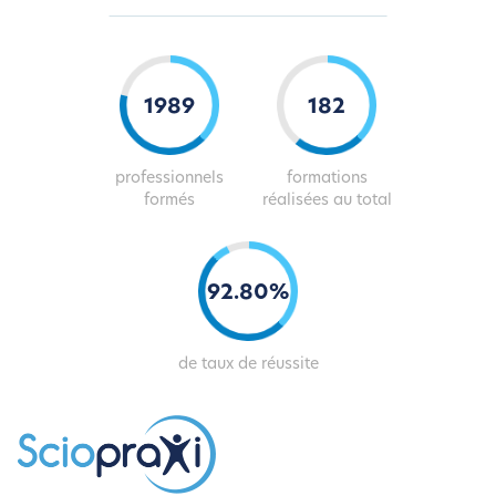
2018
184
professionnels
formations
formés
réalisées au total
93
.
81
%
de taux de réussite