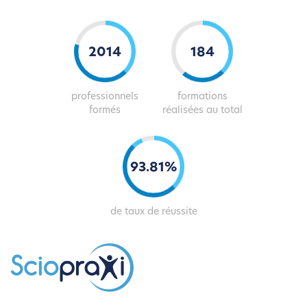
2041
186
professionnels
formations
formés
réalisées au total
94
.
82
%
de taux de réussite