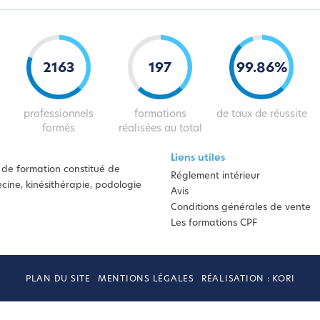
2163
197
99
.
86
%
professionnels
formations
de taux de réussite
formés
réalisées au total
Liens utiles
de formation constitué de
Réglement intérieur
ine, kinésithérapie, podologie
Avis
Conditions générales de vente
Les formations CPF
PLAN DU SITE
MENTIONS LÉGALES
RÉALISATION : KORI