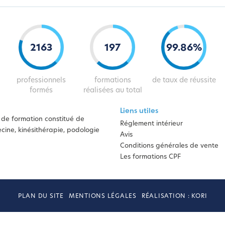
2163
197
99
.
86
%
professionnels
formations
de taux de réussite
formés
réalisées au total
Liens utiles
de formation constitué de
Réglement intérieur
ine, kinésithérapie, podologie
Avis
Conditions générales de vente
Les formations CPF
PLAN DU SITE
MENTIONS LÉGALES
RÉALISATION : KORI