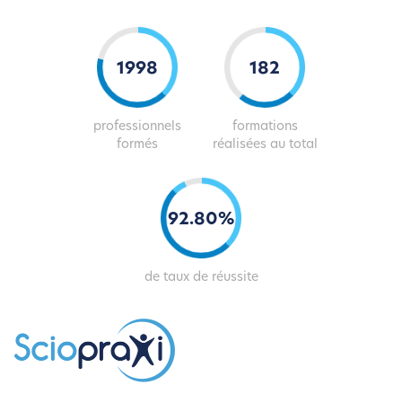
2025
185
professionnels
formations
formés
réalisées au total
93
.
81
%
de taux de réussite