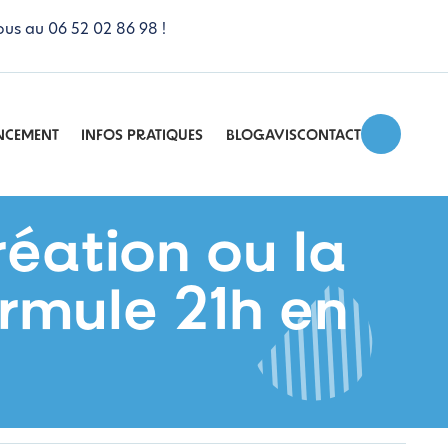
ous au 06 52 02 86 98 !
NCEMENT
INFOS PRATIQUES
BLOG
AVIS
CONTACT
éation ou la
ormule 21h en