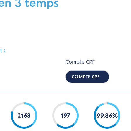
 en 3 temps
 :
Compte CPF
COMPTE CPF
2163
197
99
.
86
%