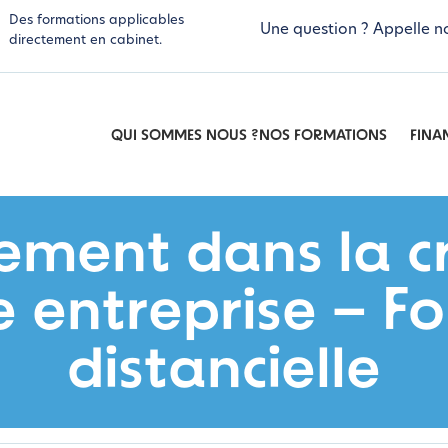
Des formations applicables
Une question ? Appelle n
directement en cabinet.
QUI SOMMES NOUS ?
NOS FORMATIONS
FINA
ent dans la cr
e entreprise – F
distancielle