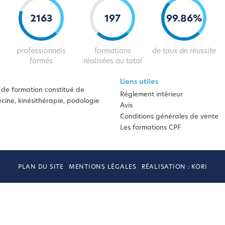
2163
197
99
.
86
%
professionnels
formations
de taux de réussite
formés
réalisées au total
Liens utiles
de formation constitué de
Réglement intérieur
ine, kinésithérapie, podologie
Avis
Conditions générales de vente
Les formations CPF
PLAN DU SITE
MENTIONS LÉGALES
RÉALISATION : KORI