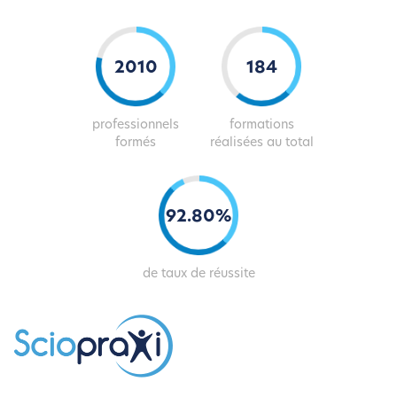
2047
187
professionnels
formations
formés
réalisées au total
94
.
82
%
de taux de réussite