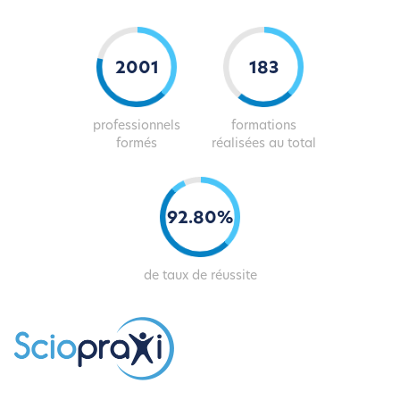
2029
185
professionnels
formations
formés
réalisées au total
93
.
81
%
de taux de réussite