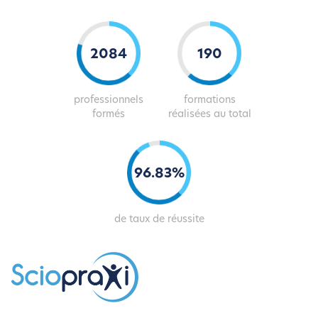
2099
192
professionnels
formations
formés
réalisées au total
97
.
84
%
de taux de réussite