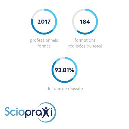
2043
186
professionnels
formations
formés
réalisées au total
94
.
82
%
de taux de réussite